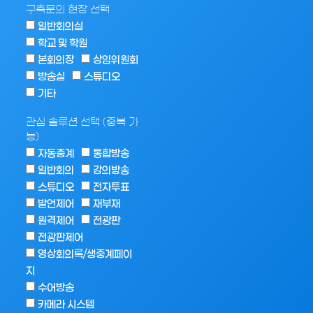
구축문의 현장 선택
일반회의실
학교 및 학원
본회의장
상임위원회
방송실
스튜디오
기타
관심 솔루션 선택 (중복 가
능)
자동중계
통합방송
일반회의
강의방송
스튜디오
전자투표
발언제어
재부재
원격제어
전광판
전광판제어
영상회의록/생중계페이
지
수어방송
카메라 시스템