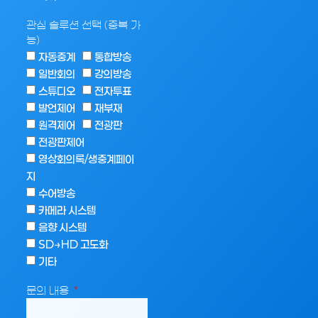
관심 솔루션 선택 (중복 가
능)
자동중계
통합방송
일반회의
강의방송
스튜디오
전자투표
발언제어
재부재
원격제어
전광판
전광판제어
영상회의록/생중계페이
지
수어방송
카메라 시스템
음향 시스템
SD→HD 고도화
기타
문의 내용