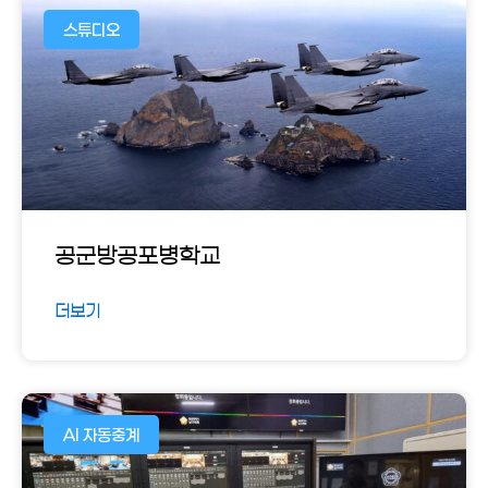
스튜디오
공군방공포병학교
더보기
AI 자동중계