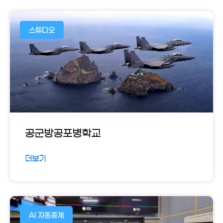
스튜디오
공군방공포병학교
더보기
AI 자동중계