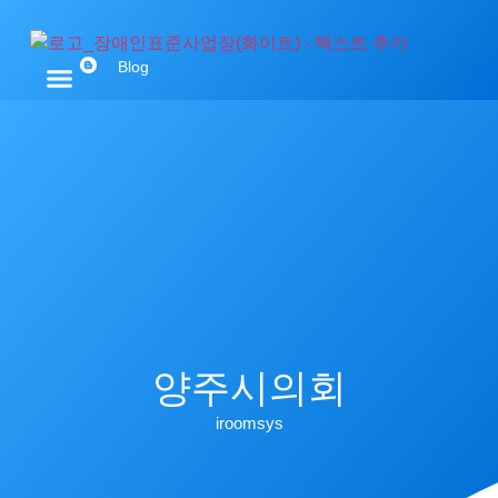
Blog
회사소개
장애인표준사업장
사업 영역
제품 소개
구축사례
고객문의
양주시의회
iroomsys